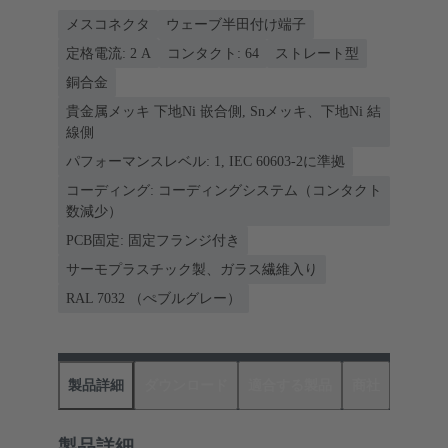
メスコネクタ
ウェーブ半田付け端子
定格電流: ‌2 A
コンタクト: 64
ストレート型
銅合金
貴金属メッキ 下地Ni 嵌合側, Snメッキ、下地Ni 結
線側
パフォーマンスレベル: 1, IEC 60603-2に準拠
コーディング: コーディングシステム（コンタクト
数減少）
PCB固定: 固定フランジ付き
サーモプラスチック製、ガラス繊維入り
RAL 7032 （ぺブルグレー）
製品詳細
ダウンロード
適合する製品
商社
製品詳細