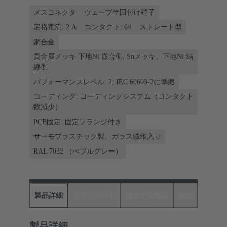
メスコネクタ
ウェーブ半田付け端子
定格電流: ‌2 A
コンタクト: 64
ストレート型
銅合金
貴金属メッキ 下地Ni 嵌合側, Snメッキ、下地Ni 結
線側
パフォーマンスレベル: 2, IEC 60603-2に準拠
コーディング: コーディングシステム（コンタクト
数減少）
PCB固定: 固定フランジ付き
サーモプラスチック製、ガラス繊維入り
RAL 7032 （ぺブルグレー）
製品詳細
ダウンロード
適合する製品
商社
製品詳細