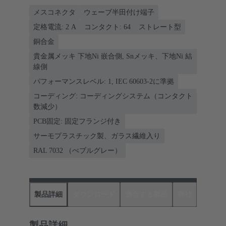
メスコネクタ
ウェーブ半田付け端子
定格電流: ‌2 A
コンタクト: 64
ストレート型
銅合金
貴金属メッキ 下地Ni 嵌合側, Snメッキ、下地Ni 結
線側
パフォーマンスレベル: 1, IEC 60603-2に準拠
コーディング: コーディングシステム（コンタクト
数減少）
PCB固定: 固定フランジ付き
サーモプラスチック製、ガラス繊維入り
RAL 7032 （ぺブルグレー）
製品詳細
ダウンロード
適合する製品
商社
製品詳細