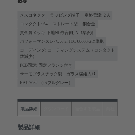
概要
メスコネクタ
ラッピング端子
定格電流: ‌2 A
コンタクト: 64
ストレート型
銅合金
貴金属メッキ 下地Ni 嵌合側, Ni 結線側
パフォーマンスレベル: 2, IEC 60603-2に準拠
コーディング: コーディングシステム（コンタクト
数減少）
PCB固定: 固定フランジ付き
サーモプラスチック製、ガラス繊維入り
RAL 7032 （ぺブルグレー）
製品詳細
ダウンロード
適合する製品
商社
製品詳細