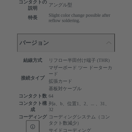
コンタクトの
アングル型
説明
Slight color change possible after
特長
reflow soldering.
バージョン
結線方式
リフロー半田付け端子 (THR)
マザーボード ツー ドーターカ
ード
接続タイプ
拡張カード
基板対ケーブル
コンタクト数
64
コンタクト構
列a、b、位置1、2、... 、31、
成
32
コーディング
コーディングシステム（コン
タクト数減少）
サイドコーディング