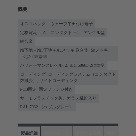
概要
オスコネクタ
ウェーブ半田付け端子
定格電流: ‌2 A
コンタクト: 64
アングル型
銅合金
Ni下地＋NiP下地＋Auメッキ 嵌合側, Snメッキ、
下地Ni 結線側
パフォーマンスレベル: 2, IEC 60603-2に準拠
コーディング: コーディングシステム（コンタクト
数減少）, サイドコーディング
PCB固定: 固定フランジ付き
サーモプラスチック製、ガラス繊維入り
RAL 7032 （ぺブルグレー）
製品詳細
ダウンロード
適合する製品
商社