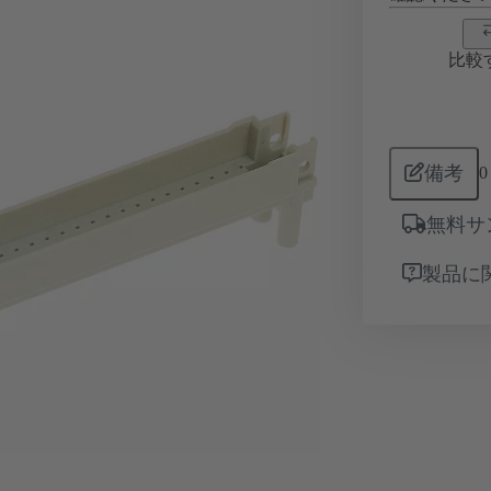
比較
備考
0
無料サ
製品に