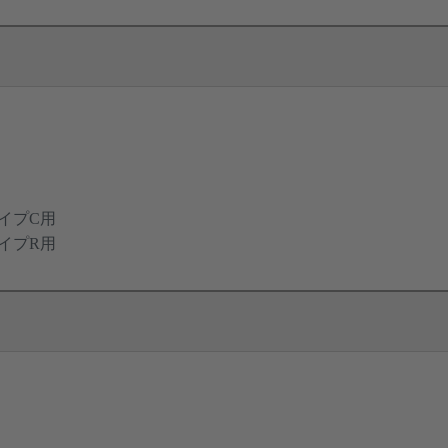
イプC用
イプR用