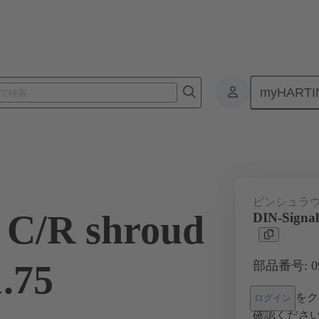
myHARTI
基板用コネクタ
基板対基板コネクタ
製品
マザーボード 
ピンシュラ
 C/R shroud
DIN-Signal
1.75
部品番号: 09 
をク
ログイン
確認くださ