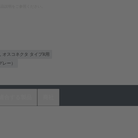
製品説明をご参照ください。
, オスコネクタ タイプR用
ルグレー）
適合する製品
商社