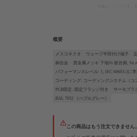
画像はイメージです。
概要
メスコネクタ
ウェーブ半田付け端子
定
銅合金
貴金属メッキ 下地Ni 嵌合側, S
パフォーマンスレベル: 1, IEC 60603-2に
コーディング: コーディングシステム（コ
PCB固定: 固定フランジ付き
サーモプラ
RAL 7032 （ぺブルグレー）
この商品はもう注文できません