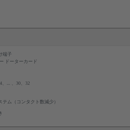
け端子
ー ドーターカード
... 、30、32
ステム（コンタクト数減少）
き