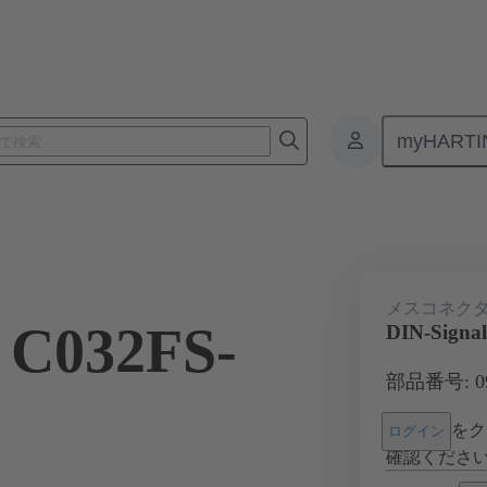
myHARTI
基板用コネクタ
基板対基板コネクタ
製品
マザーボード 
メスコネク
 C032FS-
DIN-Signa
部品番号: 09 
をク
ログイン
確認くださ