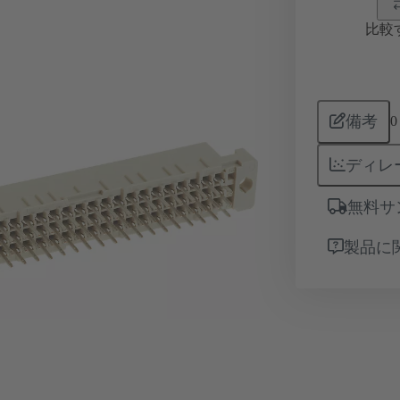
比較
備考
0
ディレ
無料サ
製品に