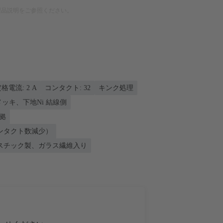
製品説明をご参照ください。
格電流: ‌2 A
コンタクト: 32
キンク処理
nメッキ、下地Ni 結線側
準拠
ンタクト数減少）
スチック製、ガラス繊維入り
。