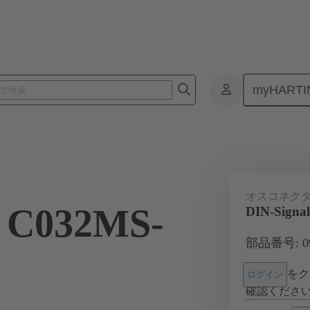
myHARTI
基板用コネクタ
基板対基板コネクタ
製品
マザーボード 
オスコネク
l C032MS-
DIN-Signa
部品番号: 09 
をク
ログイン
確認くださ