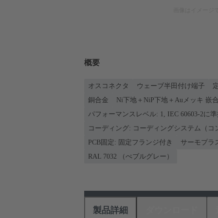
画像はイメージ
概要
オスコネクタ
ウェーブ半田付け端子
定
銅合金
Ni下地＋NiP下地＋Auメッキ 嵌合
パフォーマンスレベル: 1, IEC 60603-2に
コーディング: コーディングシステム（コ
PCB固定: 固定フランジ付き
サーモプラ
RAL 7032 （ぺブルグレー）
製品詳細
ダウンロード