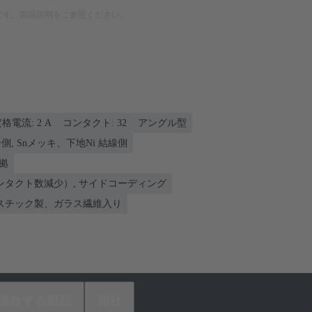
です。製品説明をご参照ください。
格電流: ‌2 A
コンタクト: 32
アングル型
側, Snメッキ、下地Ni 結線側
準拠
ンタクト数減少）, サイドコーディング
スチック製、ガラス繊維入り
適合する製品
商社