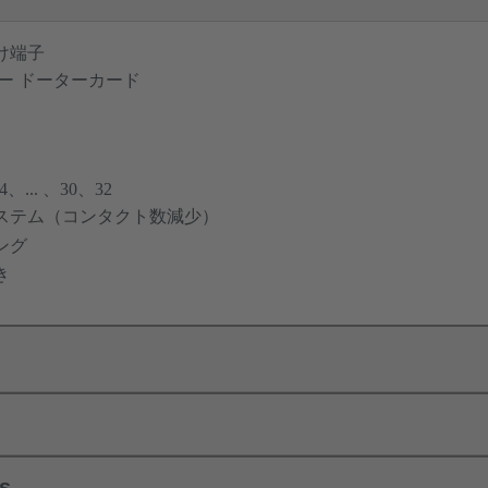
け端子
ー ドーターカード
... 、30、32
ステム（コンタクト数減少）
ング
き
ls