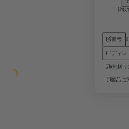
比較
備考
0
ディレ
無料サ
製品に