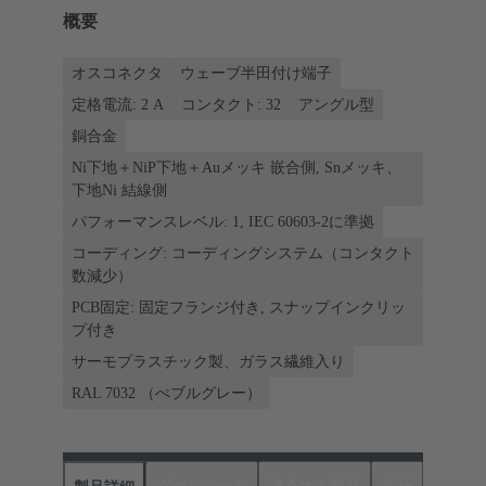
概要
オスコネクタ
ウェーブ半田付け端子
定格電流: ‌2 A
コンタクト: 32
アングル型
銅合金
Ni下地＋NiP下地＋Auメッキ 嵌合側, Snメッキ、
下地Ni 結線側
パフォーマンスレベル: 1, IEC 60603-2に準拠
コーディング: コーディングシステム（コンタクト
数減少）
PCB固定: 固定フランジ付き, スナップインクリッ
プ付き
サーモプラスチック製、ガラス繊維入り
RAL 7032 （ぺブルグレー）