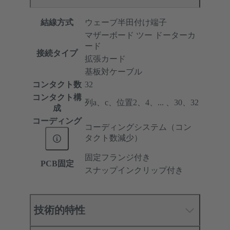
結線方式
ウェーブ半田付け端子
マザーボード ツー ドーターカ
ード
接続タイプ
拡張カード
基板対ケーブル
コンタクト数
32
コンタクト構
列a、c、位置2、4、... 、30、32
成
コーディング
コーディングシステム（コン
タクト数減少）
固定フランジ付き
PCB固定
スナップインクリップ付き
技術的特性