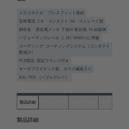
メスコネクタ
プレスフィット接続
定格電流: ‌2 A
コンタクト: 64
ストレート型
銅合金
貴金属メッキ 下地Ni 嵌合側, Ni 結線側
パフォーマンスレベル: 2, IEC 60603-2に準拠
コーディング: コーディングシステム（コンタクト
数減少）
PCB固定: 固定フランジ付き
サーモプラスチック製、ガラス繊維入り
RAL 7032 （ぺブルグレー）
製品詳細
ダウンロード
適合する製品
商社
製品詳細