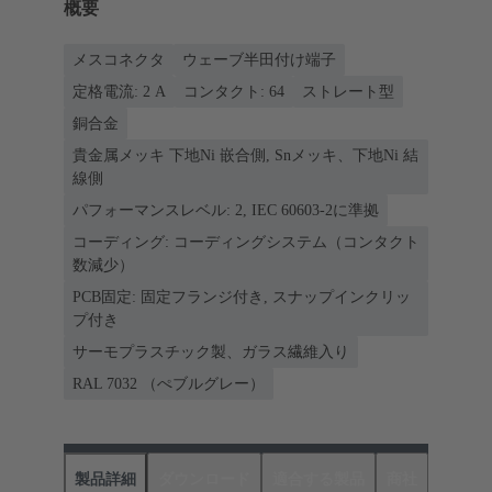
概要
メスコネクタ
ウェーブ半田付け端子
定格電流: ‌2 A
コンタクト: 64
ストレート型
銅合金
貴金属メッキ 下地Ni 嵌合側, Snメッキ、下地Ni 結
線側
パフォーマンスレベル: 2, IEC 60603-2に準拠
コーディング: コーディングシステム（コンタクト
数減少）
PCB固定: 固定フランジ付き, スナップインクリッ
プ付き
サーモプラスチック製、ガラス繊維入り
RAL 7032 （ぺブルグレー）
製品詳細
ダウンロード
適合する製品
商社