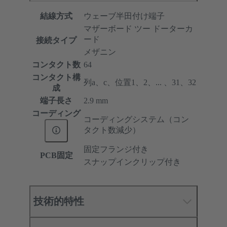
結線方式
ウェーブ半田付け端子
マザーボード ツー ドーターカ
ード
接続タイプ
メザニン
コンタクト数
64
コンタクト構
列a、c、位置1、2、... 、31、32
成
端子長さ
2.9 mm
コーディング
コーディングシステム（コン
タクト数減少）
固定フランジ付き
PCB固定
スナップインクリップ付き
技術的特性