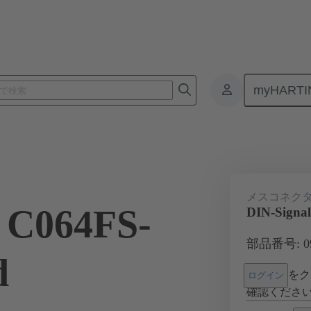
myHARTI
基板用コネクタ
基板対基板コネクタ
製品
マザーボード 
メスコネク
 C064FS-
DIN-Signal
部品番号: 09 
d
をク
ログイン
確認くださ