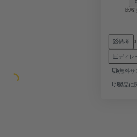
比較
備考
0
ディレ
無料サ
製品に