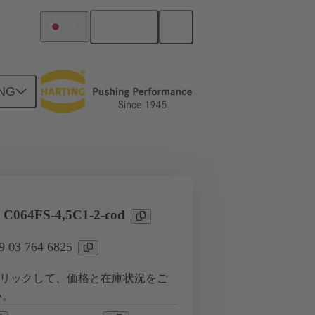
日本語
日本
NG
ツー ドーターカード接続
タ
 C064FS-4,5C1-2-cod
03 764 6825
リックして、価格と在庫状況をご
い。