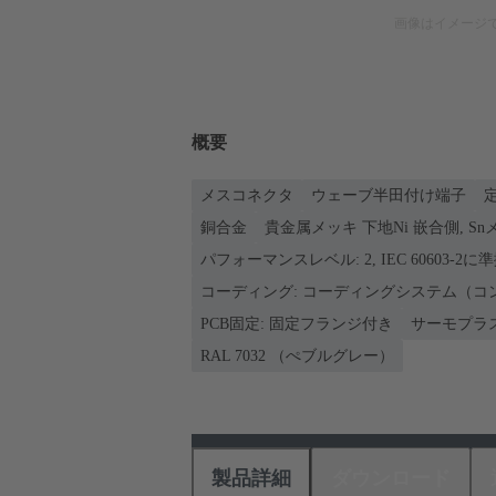
画像はイメージ
概要
メスコネクタ
ウェーブ半田付け端子
定
銅合金
貴金属メッキ 下地Ni 嵌合側, S
パフォーマンスレベル: 2, IEC 60603-2に
コーディング: コーディングシステム（コ
PCB固定: 固定フランジ付き
サーモプラ
RAL 7032 （ぺブルグレー）
製品詳細
ダウンロード