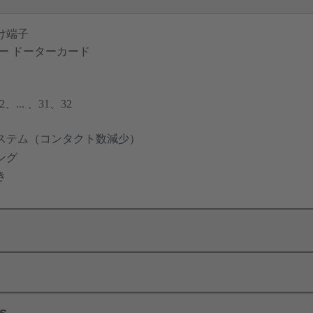
け端子
ー ドーターカード
... 、31、32
ステム（コンタクト数減少）
ング
き
ls