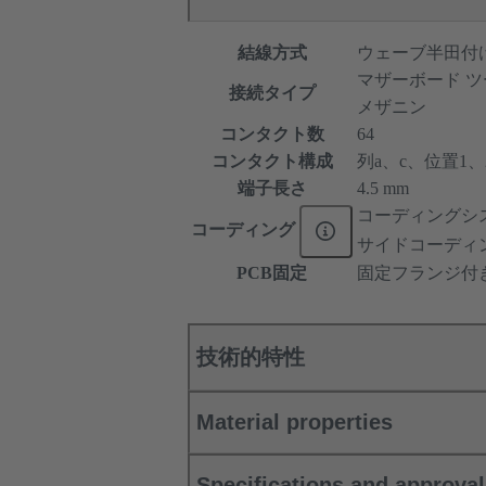
結線方式
ウェーブ半田付
マザーボード ツ
接続タイプ
メザニン
コンタクト数
64
コンタクト構成
列a、c、位置1、2、
端子長さ
4.5 mm
コーディングシ
コーディング
サイドコーディ
PCB固定
固定フランジ付
技術的特性
Material properties
Specifications and approva