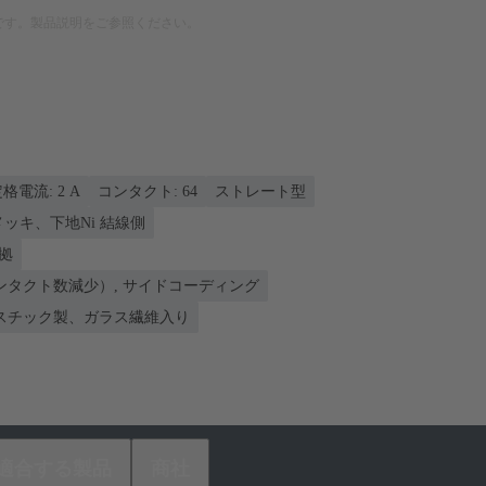
です。製品説明をご参照ください。
格電流: ‌2 A
コンタクト: 64
ストレート型
nメッキ、下地Ni 結線側
準拠
ンタクト数減少）, サイドコーディング
スチック製、ガラス繊維入り
適合する製品
商社