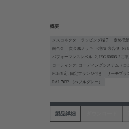
概要
メスコネクタ
ラッピング端子
定格電流: 
銅合金
貴金属メッキ 下地Ni 嵌合側, Ni
パフォーマンスレベル: 2, IEC 60603-2に
コーディング: コーディングシステム（コ
PCB固定: 固定フランジ付き
サーモプラ
RAL 7032 （ぺブルグレー）
製品詳細
ダウンロード