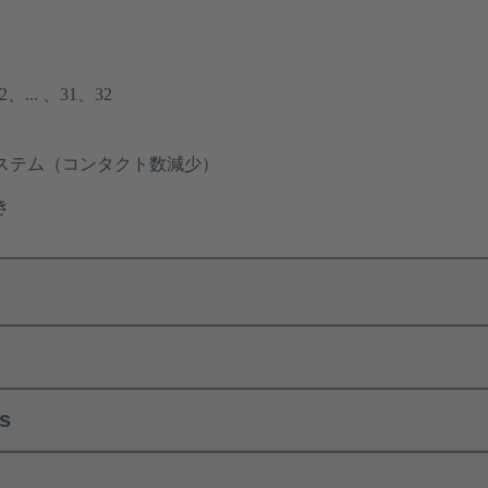
... 、31、32
ステム（コンタクト数減少）
き
ls