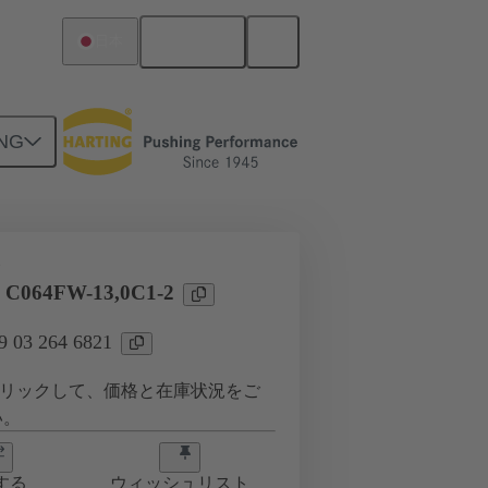
日本語
日本
NG
タ
l C064FW-13,0C1-2
03 264 6821
リックして、価格と在庫状況をご
い。
する
ウィッシュリスト