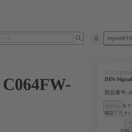
myHARTI
3 264 6821
メスコネク
l C064FW-
DIN-Signa
部品番号: 09 
をク
ログイン
確認くださ
比較