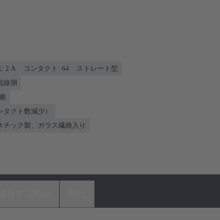
‌2 A
コンタクト: 64
ストレート型
 結線側
準拠
ンタクト数減少）
スチック製、ガラス繊維入り
適合する製品
商社