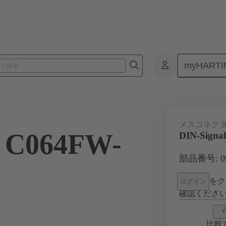
myHARTI
3 264 6878
メスコネク
l C064FW-
DIN-Signa
部品番号: 09 
をク
ログイン
確認くださ
比較