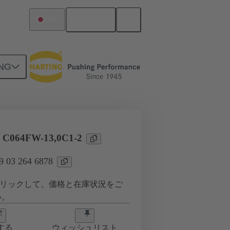
日本語
日本
NG
タ
l C064FW-13,0C1-2
03 264 6878
リックして、価格と在庫状況をご
い。
する
ウィッシュリスト