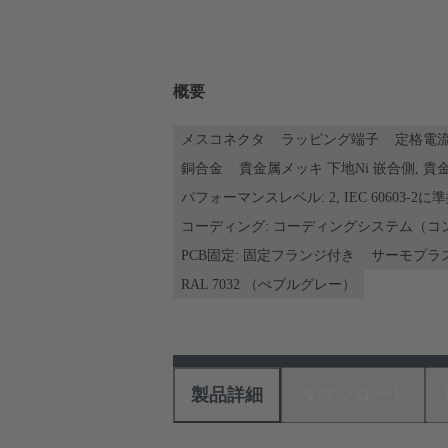
概要
メスコネクタ
ラッピング端子
定格電流: 
銅合金
貴金属メッキ 下地Ni 嵌合側, 貴
パフォーマンスレベル: 2, IEC 60603-2に
コーディング: コーディングシステム（コ
PCB固定: 固定フランジ付き
サーモプラ
RAL 7032 （ぺブルグレー）
製品詳細
ダウンロード