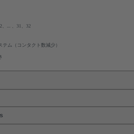
... 、31、32
ステム（コンタクト数減少）
き
ls