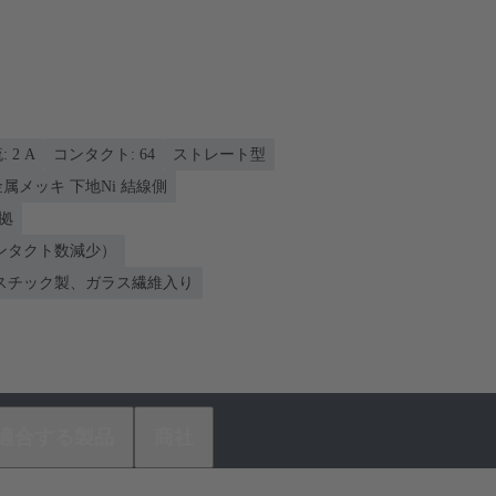
‌2 A
コンタクト: 64
ストレート型
金属メッキ 下地Ni 結線側
準拠
ンタクト数減少）
スチック製、ガラス繊維入り
適合する製品
商社