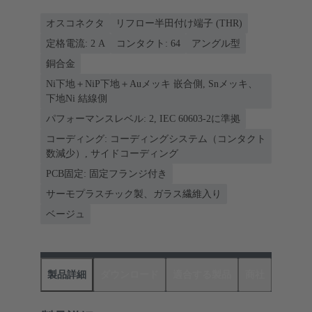
オスコネクタ
リフロー半田付け端子 (THR)
定格電流: ‌2 A
コンタクト: 64
アングル型
銅合金
Ni下地＋NiP下地＋Auメッキ 嵌合側, Snメッキ、
下地Ni 結線側
パフォーマンスレベル: 2, IEC 60603-2に準拠
コーディング: コーディングシステム（コンタクト
数減少）, サイドコーディング
PCB固定: 固定フランジ付き
サーモプラスチック製、ガラス繊維入り
ベージュ
製品詳細
ダウンロード
適合する製品
商社