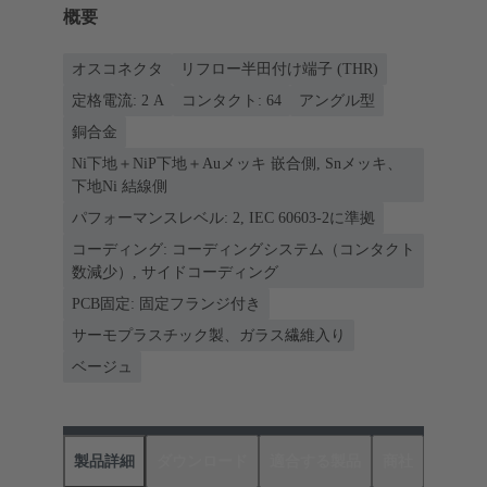
概要
オスコネクタ
リフロー半田付け端子 (THR)
定格電流: ‌2 A
コンタクト: 64
アングル型
銅合金
Ni下地＋NiP下地＋Auメッキ 嵌合側, Snメッキ、
下地Ni 結線側
パフォーマンスレベル: 2, IEC 60603-2に準拠
コーディング: コーディングシステム（コンタクト
数減少）, サイドコーディング
PCB固定: 固定フランジ付き
サーモプラスチック製、ガラス繊維入り
ベージュ
製品詳細
ダウンロード
適合する製品
商社