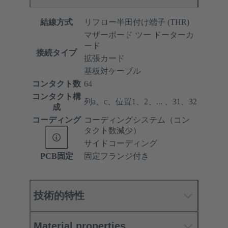
結線方式
リフロー半田付け端子 (THR)
マザーボード ツー ドーターカ
ード
接続タイプ
拡張カード
基板対ケーブル
コンタクト数
64
コンタクト構
列a、c、位置1、2、... 、31、32
成
コーディング
コーディングシステム（コン
タクト数減少）
サイドコーディング
PCB固定
固定フランジ付き
技術的特性
Material properties