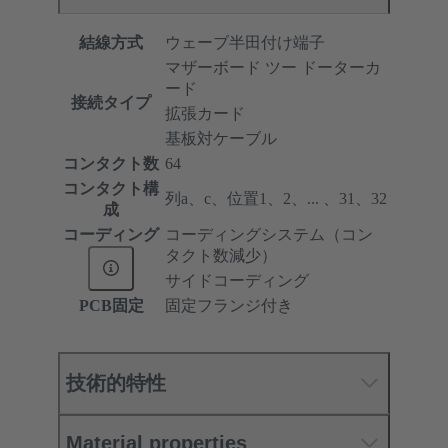
結線方式
ウェーブ半田付け端子
マザーボード ツー ドーターカ
ード
接続タイプ
拡張カード
基板対ケーブル
コンタクト数
64
コンタクト構
列a、c、位置1、2、... 、31、32
成
コーディング
コーディングシステム（コン
タクト数減少）
サイドコーディング
PCB固定
固定フランジ付き
技術的特性
Material properties