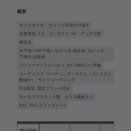
概要
オスコネクタ
ウェーブ半田付け端子
定格電流: ‌2 A
コンタクト: 64
アングル型
銅合金
Ni下地＋NiP下地＋Auメッキ 嵌合側, Snメッキ、
下地Ni 結線側
パフォーマンスレベル: 1, IEC 60603-2に準拠
コーディング: コーディングシステム（コンタクト
数減少）, サイドコーディング
PCB固定: 固定フランジ付き
サーモプラスチック製、ガラス繊維入り
RAL 7035 (ライトグレー)
製品詳細
ダウンロード
適合する製品
商社