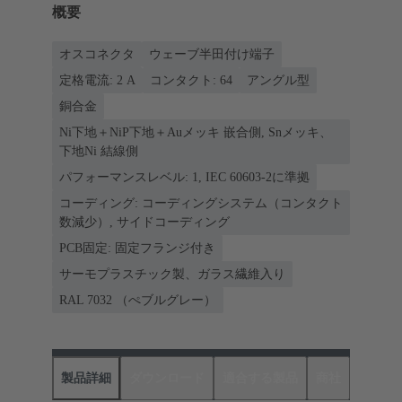
概要
オスコネクタ
ウェーブ半田付け端子
定格電流: ‌2 A
コンタクト: 64
アングル型
銅合金
Ni下地＋NiP下地＋Auメッキ 嵌合側, Snメッキ、
下地Ni 結線側
パフォーマンスレベル: 1, IEC 60603-2に準拠
コーディング: コーディングシステム（コンタクト
数減少）, サイドコーディング
PCB固定: 固定フランジ付き
サーモプラスチック製、ガラス繊維入り
RAL 7032 （ぺブルグレー）
製品詳細
ダウンロード
適合する製品
商社