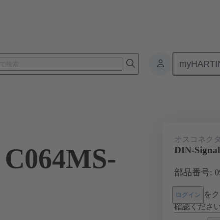
myHARTI
基板用コネクタ
基板対基板コネクタ
製品
マザーボード 
オスコネク
l C064MS-
DIN-Signa
部品番号: 09 
をク
ログイン
確認くださ