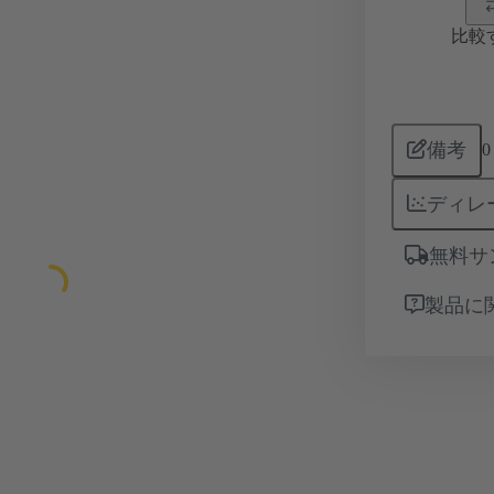
比較
備考
0
ディレ
無料サ
製品に