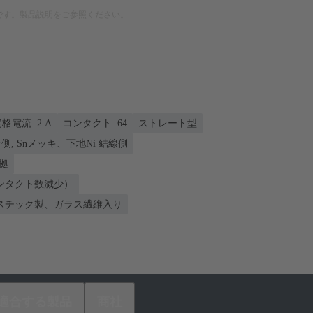
です。製品説明をご参照ください。
格電流: ‌2 A
コンタクト: 64
ストレート型
側, Snメッキ、下地Ni 結線側
準拠
ンタクト数減少）
スチック製、ガラス繊維入り
適合する製品
商社