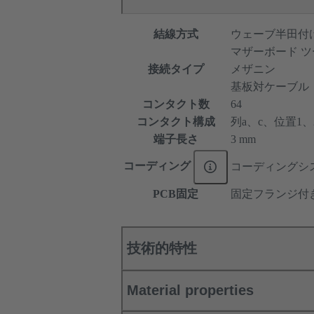
結線方式
ウェーブ半田付
マザーボード ツ
接続タイプ
メザニン
基板対ケーブル
コンタクト数
64
コンタクト構成
列a、c、位置1、2、
端子長さ
3 mm
コーディング
コーディングシ
PCB固定
固定フランジ付
技術的特性
Material properties