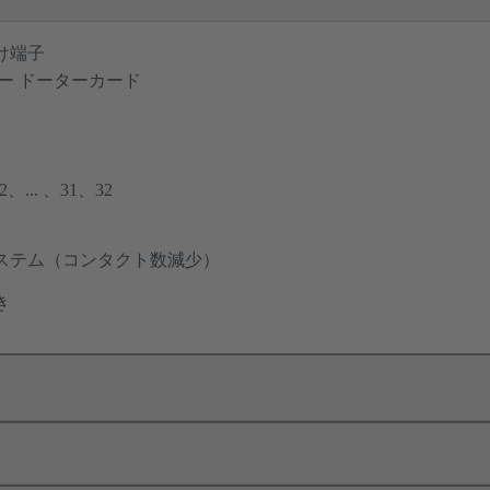
け端子
ー ドーターカード
... 、31、32
ステム（コンタクト数減少）
き