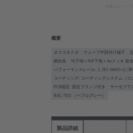
画像はイメージ
概要
オスコネクタ
ウェーブ半田付け端子
定
銅合金
Ni下地＋NiP下地＋Auメッキ 嵌合
パフォーマンスレベル: 2, IEC 60603-2に
コーディング: コーディングシステム（コ
PCB固定: 固定フランジ付き
サーモプラ
RAL 7032 （ぺブルグレー）
製品詳細
ダウンロード