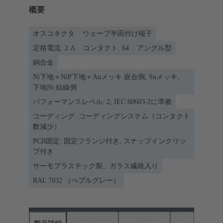
概要
オスコネクタ
ウェーブ半田付け端子
定格電流: ‌2 A
コンタクト: 64
アングル型
銅合金
Ni下地＋NiP下地＋Auメッキ 嵌合側, Snメッキ、
下地Ni 結線側
パフォーマンスレベル: 2, IEC 60603-2に準拠
コーディング: コーディングシステム（コンタクト
数減少）
PCB固定: 固定フランジ付き, スナップインクリッ
プ付き
サーモプラスチック製、ガラス繊維入り
RAL 7032 （ぺブルグレー）