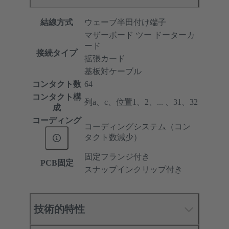
結線方式
ウェーブ半田付け端子
マザーボード ツー ドーターカ
ード
接続タイプ
拡張カード
基板対ケーブル
コンタクト数
64
コンタクト構
列a、c、位置1、2、... 、31、32
成
コーディング
コーディングシステム（コン
タクト数減少）
固定フランジ付き
PCB固定
スナップインクリップ付き
技術的特性