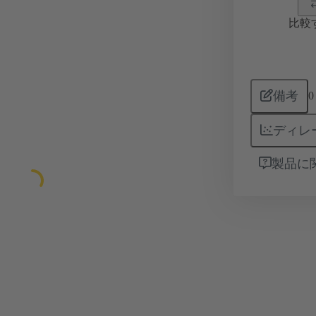
比較
備考
0
ディレ
製品に