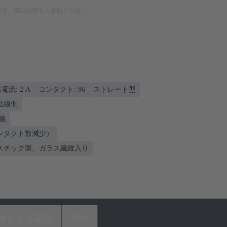
です。製品説明をご参照ください。
電流: ‌2 A
コンタクト: 96
ストレート型
 結線側
準拠
ンタクト数減少）
スチック製、ガラス繊維入り
適合する製品
商社