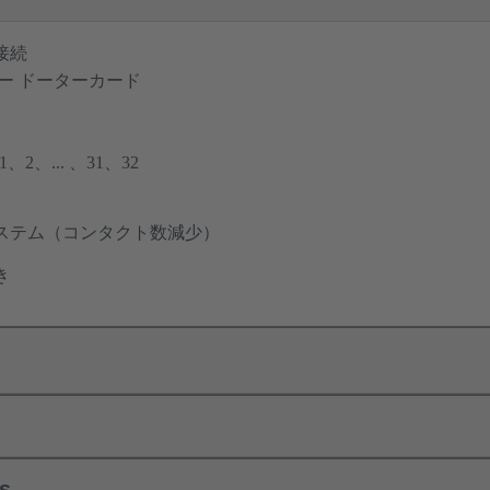
接続
ー ドーターカード
2、... 、31、32
ステム（コンタクト数減少）
き
ls