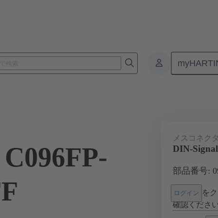
myHARTI
基板用コネクタ
基板対基板コネクタ
製品
マザーボード 
メスコネク
l C096FP-
DIN-Signa
部品番号: 09 
FF
をク
ログイン
確認くださ