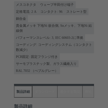
メスコネクタ
ウェーブ半田付け端子
定格電流: ‌2 A
コンタクト: 96
ストレート型
銅合金
貴金属メッキ 下地Ni 嵌合側, Snメッキ、下地Ni 結
線側
パフォーマンスレベル: 3, IEC 60603-2に準拠
コーディング: コーディングシステム（コンタクト
数減少）
PCB固定: 固定フランジ付き
サーモプラスチック製、ガラス繊維入り
RAL 7032 （ぺブルグレー）
製品詳細
ダウンロード
適合する製品
商社
製品詳細