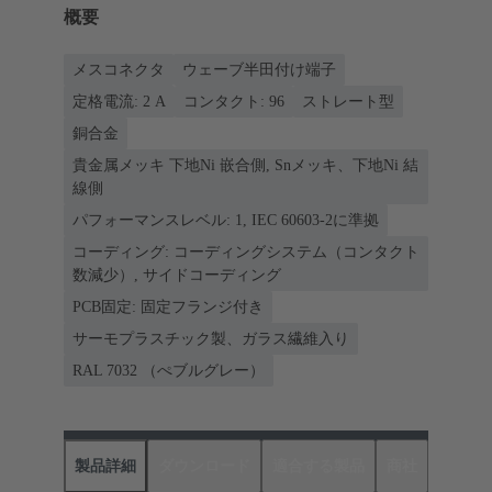
概要
メスコネクタ
ウェーブ半田付け端子
定格電流: ‌2 A
コンタクト: 96
ストレート型
銅合金
貴金属メッキ 下地Ni 嵌合側, Snメッキ、下地Ni 結
線側
パフォーマンスレベル: 1, IEC 60603-2に準拠
コーディング: コーディングシステム（コンタクト
数減少）, サイドコーディング
PCB固定: 固定フランジ付き
サーモプラスチック製、ガラス繊維入り
RAL 7032 （ぺブルグレー）
製品詳細
ダウンロード
適合する製品
商社