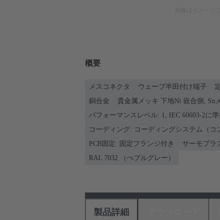
画像はイメージ
概要
メスコネクタ
ウェーブ半田付け端子
定
銅合金
貴金属メッキ 下地Ni 嵌合側, S
パフォーマンスレベル: 1, IEC 60603-2に
コーディング: コーディングシステム（コ
PCB固定: 固定フランジ付き
サーモプラ
RAL 7032 （ぺブルグレー）
製品詳細
ダウンロード