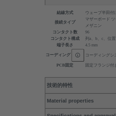
結線方式
ウェーブ半田付
マザーボード ツ
接続タイプ
メザニン
コンタクト数
96
コンタクト構成
列a、b、c、位置1、
端子長さ
4.5 mm
コーディング
コーディングシ
PCB固定
固定フランジ付
技術的特性
Material properties
Specifications and approva