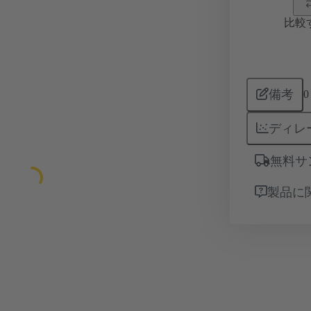
比較
備考
0
ディレ
無料サ
製品に