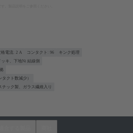
です。製品説明をご参照ください。
格電流: ‌2 A
コンタクト: 96
キンク処理
nメッキ、下地Ni 結線側
準拠
ンタクト数減少）
スチック製、ガラス繊維入り
適合する製品
商社