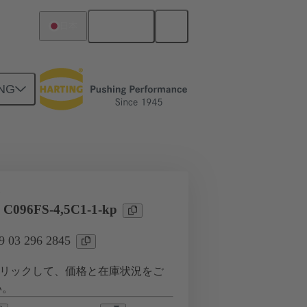
日本語
日本
NG
ツー ドーターカード接続
タ
l C096FS-4,5C1-1-kp
03 296 2845
リックして、価格と在庫状況をご
い。