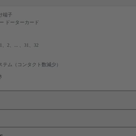
け端子
ー ドーターカード
2、... 、31、32
ステム（コンタクト数減少）
き
ls