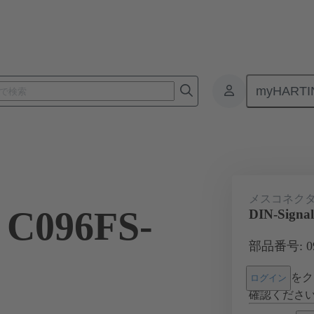
myHARTI
基板用コネクタ
基板対基板コネクタ
製品
マザーボード 
メスコネク
 C096FS-
DIN-Signa
部品番号: 09 
をク
ログイン
確認くださ