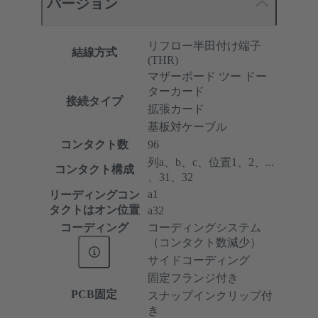
バージョン
リフロー半田付け端子
結線方式
(THR)
マザーボード ツー ドー
ターカード
接続タイプ
拡張カード
基板対ケーブル
コンタクト数
96
列a、b、c、位置1、2、...
コンタクト構成
、31、32
a1
リーディングコン
タクトはオン位置
a32
コーディング
コーディングシステム
（コンタクト数減少）
サイドコーディング
固定フランジ付き
PCB固定
スナップインクリップ付
き