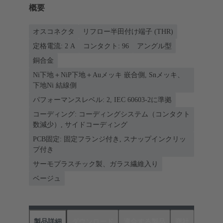
概要
オスコネクタ
リフロー半田付け端子 (THR)
定格電流: ‌2 A
コンタクト: 96
アングル型
銅合金
Ni下地＋NiP下地＋Auメッキ 嵌合側, Snメッキ、
下地Ni 結線側
パフォーマンスレベル: 2, IEC 60603-2に準拠
コーディング: コーディングシステム（コンタクト
数減少）, サイドコーディング
PCB固定: 固定フランジ付き, スナップインクリッ
プ付き
サーモプラスチック製、ガラス繊維入り
ベージュ
製品詳細
ダウンロード
適合する製品
商社