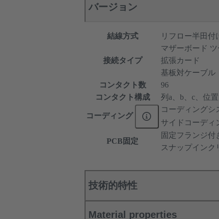
バージョン
結線方式
リフロー半田付け端
マザーボード ツ
接続タイプ
拡張カード
基板対ケーブル
コンタクト数
96
コンタクト構成
列a、b、c、位置1、
コーディングシ
コーディング
サイドコーディ
固定フランジ付
PCB固定
スナップインク
技術的特性
Material properties