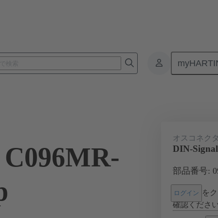
myHARTI
基板用コネクタ
基板対基板コネクタ
製品
マザーボード 
オスコネク
l C096MR-
DIN-Signal
部品番号: 09 
p
をク
ログイン
確認くださ