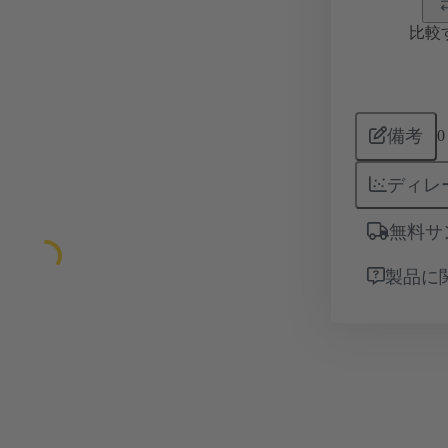
比較
備考
0
ディレ
無料サ
製品に