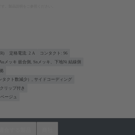
です。製品説明をご参照ください。
R)
定格電流: ‌2 A
コンタクト: 96
Auメッキ 嵌合側, Snメッキ、下地Ni 結線側
準拠
ンタクト数減少）, サイドコーディング
ンクリップ付き
ベージュ
適合する製品
商社