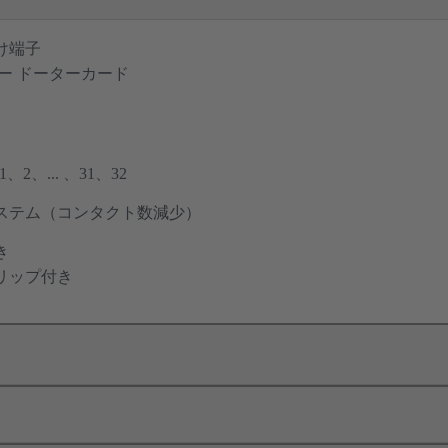
け端子
ー ドーターカード
2、... 、31、32
ステム（コンタクト数減少）
き
リップ付き