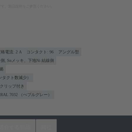
です。製品説明をご参照ください。
格電流: ‌2 A
コンタクト: 96
アングル型
側, Snメッキ、下地Ni 結線側
準拠
ンタクト数減少）
ンクリップ付き
RAL 7032 （ぺブルグレー）
適合する製品
商社