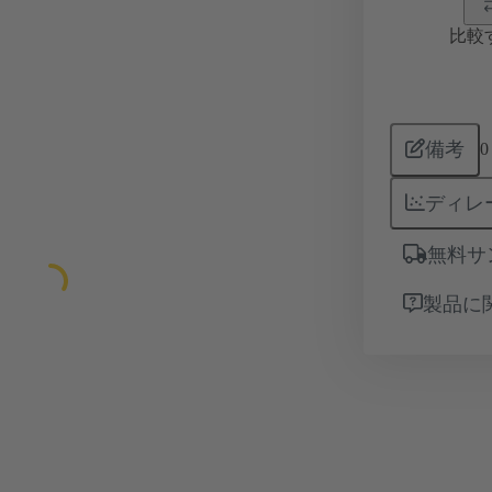
比較
備考
0
ディレ
無料サ
製品に