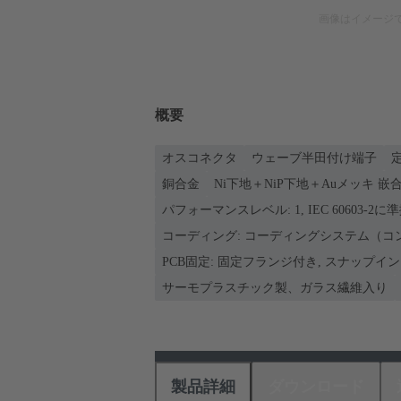
画像はイメージ
概要
オスコネクタ
ウェーブ半田付け端子
定
銅合金
Ni下地＋NiP下地＋Auメッキ 嵌合
パフォーマンスレベル: 1, IEC 60603-2に
コーディング: コーディングシステム（コ
PCB固定: 固定フランジ付き, スナップイ
サーモプラスチック製、ガラス繊維入り
製品詳細
ダウンロード