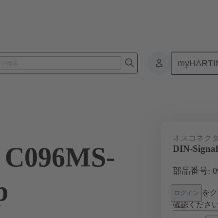
myHARTI
基板用コネクタ
基板対基板コネクタ
製品
マザーボード 
オスコネク
l C096MS-
DIN-Signal
部品番号: 09 
p
をク
ログイン
確認くださ