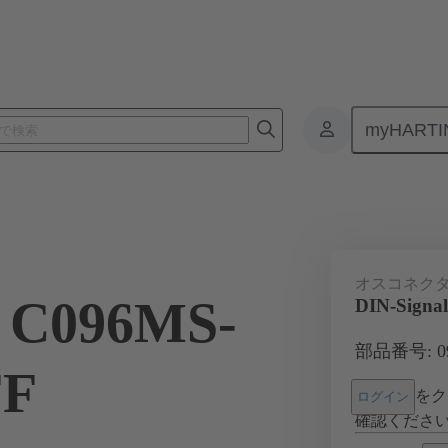
myHARTI
基板用コネクタ
基板対基板コネクタ
製品
マザーボード 
オスコネク
l C096MS-
DIN-Signa
部品番号: 09 
FF
をク
ログイン
確認くださ