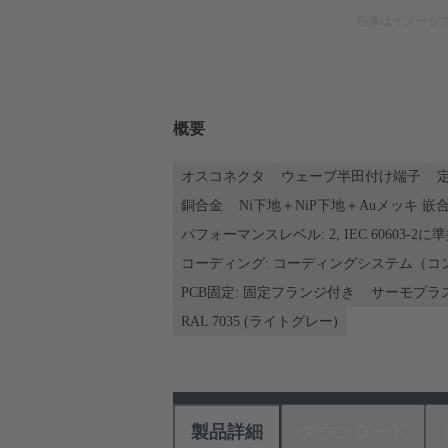
画像はイメージ
概要
オスコネクタ
ウェーブ半田付け端子
定
銅合金
Ni下地＋NiP下地＋Auメッキ 嵌合
パフォーマンスレベル: 2, IEC 60603-2に
コーディング: コーディングシステム（コ
PCB固定: 固定フランジ付き
サーモプラ
RAL 7035 (ライトグレー)
製品詳細
ダウンロード