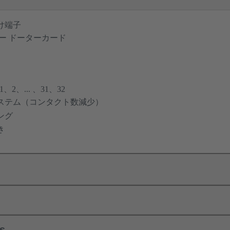
け端子
ー ドーターカード
2、... 、31、32
ステム（コンタクト数減少）
ング
き
ls