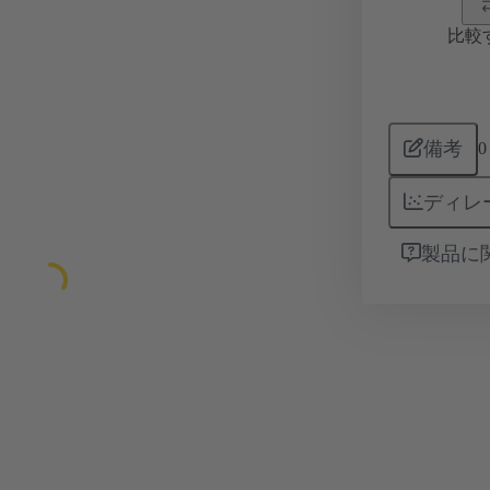
比較
備考
0
ディレ
製品に