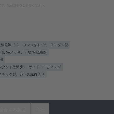
です。製品説明をご参照ください。
格電流: ‌2 A
コンタクト: 96
アングル型
側, Snメッキ、下地Ni 結線側
準拠
ンタクト数減少）, サイドコーディング
スチック製、ガラス繊維入り
適合する製品
商社