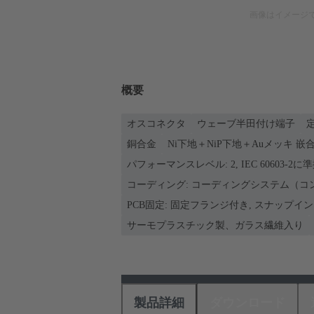
画像はイメージ
概要
オスコネクタ
ウェーブ半田付け端子
定
銅合金
Ni下地＋NiP下地＋Auメッキ 嵌合
パフォーマンスレベル: 2, IEC 60603-2に
コーディング: コーディングシステム（コ
PCB固定: 固定フランジ付き, スナップイ
サーモプラスチック製、ガラス繊維入り
製品詳細
ダウンロード