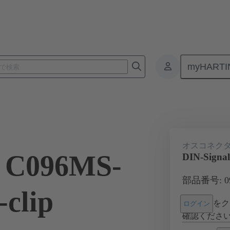
myHARTI
基板用コネクタ
基板対基板コネクタ
製品
マザーボード 
オスコネク
l C096MS-
DIN-Signal
部品番号: 09 
-clip
をク
ログイン
確認くださ