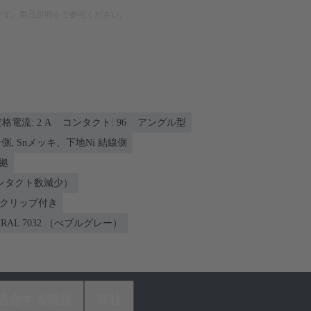
です。製品説明をご参照ください。
格電流: ‌2 A
コンタクト: 96
アングル型
側, Snメッキ、下地Ni 結線側
準拠
ンタクト数減少）
ンクリップ付き
RAL 7032 （ぺブルグレー）
適合する製品
商社