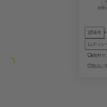
比較
備考
0
ディレ
無料サ
製品に