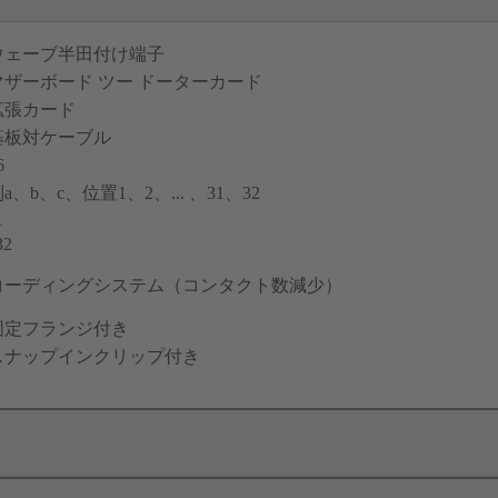
ウェーブ半田付け端子
マザーボード ツー ドーターカード
拡張カード
基板対ケーブル
6
a、b、c、位置1、2、... 、31、32
1
32
コーディングシステム（コンタクト数減少）
固定フランジ付き
スナップインクリップ付き