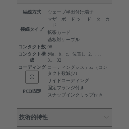
結線方式
ウェーブ半田付け端子
マザーボード ツー ドーターカ
ード
接続タイプ
拡張カード
基板対ケーブル
コンタクト数
96
コンタクト構
列a、b、c、位置1、2、... 、
成
31、32
コーディング
コーディングシステム（コン
タクト数減少）
サイドコーディング
固定フランジ付き
PCB固定
スナップインクリップ付き
技術的特性