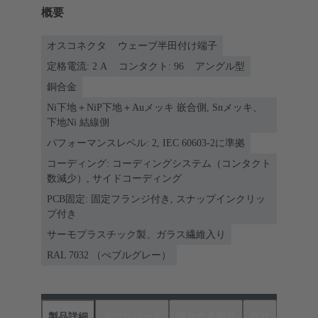
概要
オスコネクタ
ウェーブ半田付け端子
定格電流: ‌2 A
コンタクト: 96
アングル型
銅合金
Ni下地＋NiP下地＋Auメッキ 嵌合側, Snメッキ、
下地Ni 結線側
パフォーマンスレベル: 2, IEC 60603-2に準拠
コーディング: コーディングシステム（コンタクト
数減少）, サイドコーディング
PCB固定: 固定フランジ付き, スナップインクリッ
プ付き
サーモプラスチック製、ガラス繊維入り
RAL 7032 （ぺブルグレー）
製品詳細
ダウンロード
適合する製品
商社