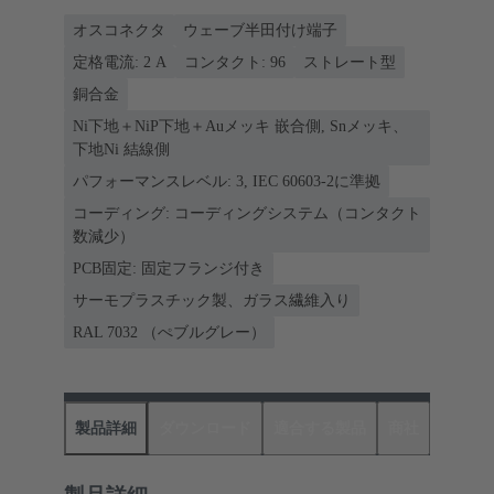
オスコネクタ
ウェーブ半田付け端子
定格電流: ‌2 A
コンタクト: 96
ストレート型
銅合金
Ni下地＋NiP下地＋Auメッキ 嵌合側, Snメッキ、
下地Ni 結線側
パフォーマンスレベル: 3, IEC 60603-2に準拠
コーディング: コーディングシステム（コンタクト
数減少）
PCB固定: 固定フランジ付き
サーモプラスチック製、ガラス繊維入り
RAL 7032 （ぺブルグレー）
製品詳細
ダウンロード
適合する製品
商社