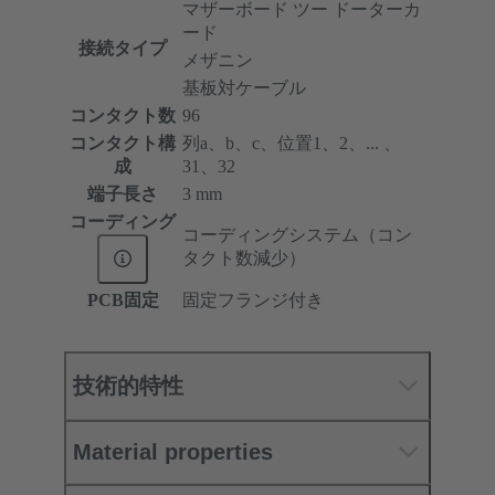
マザーボード ツー ドーターカ
ード
接続タイプ
メザニン
基板対ケーブル
コンタクト数
96
コンタクト構
列a、b、c、位置1、2、... 、
成
31、32
端子長さ
3 mm
コーディング
コーディングシステム（コン
タクト数減少）
PCB固定
固定フランジ付き
技術的特性
Material properties