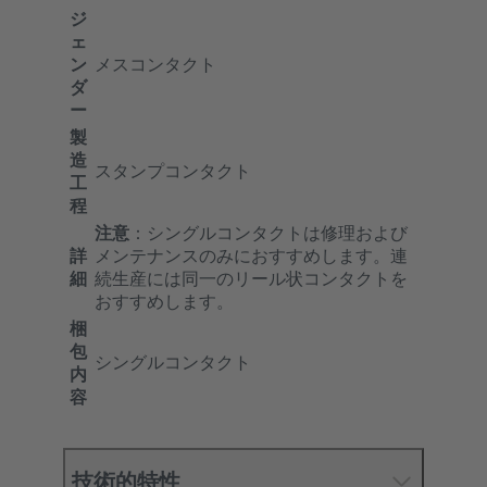
ジ
ェ
ン
メスコンタクト
ダ
ー
製
造
スタンプコンタクト
工
程
注意
：シングルコンタクトは修理および
詳
メンテナンスのみにおすすめします。連
細
続生産には同一のリール状コンタクトを
おすすめします。
梱
包
シングルコンタクト
内
容
技術的特性