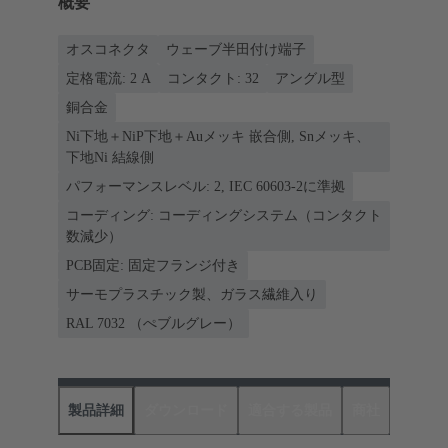
概要
オスコネクタ
ウェーブ半田付け端子
定格電流: ‌2 A
コンタクト: 32
アングル型
銅合金
Ni下地＋NiP下地＋Auメッキ 嵌合側, Snメッキ、
下地Ni 結線側
パフォーマンスレベル: 2, IEC 60603-2に準拠
コーディング: コーディングシステム（コンタクト
数減少）
PCB固定: 固定フランジ付き
サーモプラスチック製、ガラス繊維入り
RAL 7032 （ぺブルグレー）
製品詳細
ダウンロード
適合する製品
商社