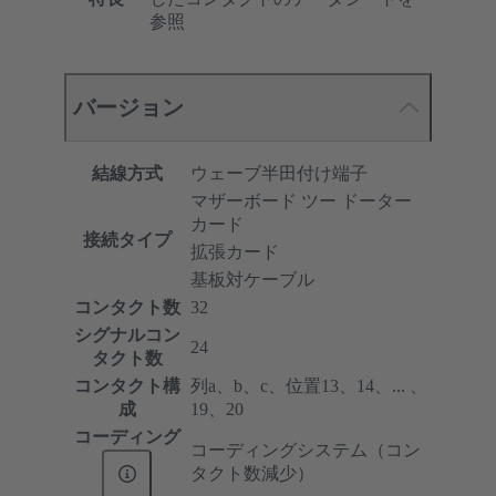
参照
バージョン
結線方式
ウェーブ半田付け端子
マザーボード ツー ドーター
カード
接続タイプ
拡張カード
基板対ケーブル
コンタクト数
32
シグナルコン
24
タクト数
コンタクト構
列a、b、c、位置13、14、... 、
成
19、20
コーディング
コーディングシステム（コン
タクト数減少）