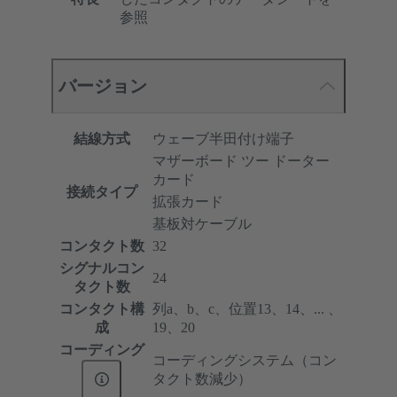
参照
バージョン
結線方式
ウェーブ半田付け端子
マザーボード ツー ドーター
カード
接続タイプ
拡張カード
基板対ケーブル
コンタクト数
32
シグナルコン
24
タクト数
コンタクト構
列a、b、c、位置13、14、... 、
成
19、20
コーディング
コーディングシステム（コン
タクト数減少）