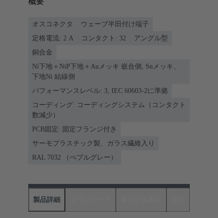
概要
オスコネクタ
ウェーブ半田付け端子
定格電流: ‌2 A
コンタクト: 32
アングル型
銅合金
Ni下地＋NiP下地＋Auメッキ 嵌合側, Snメッキ、
下地Ni 結線側
パフォーマンスレベル: 3, IEC 60603-2に準拠
コーディング: コーディングシステム（コンタクト
数減少）
PCB固定: 固定フランジ付き
サーモプラスチック製、ガラス繊維入り
RAL 7032 （ぺブルグレー）
製品詳細
ダウンロード
適合する製品
商社