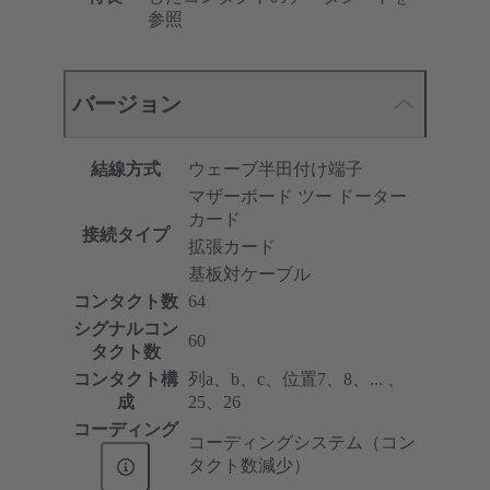
参照
バージョン
結線方式
ウェーブ半田付け端子
マザーボード ツー ドーター
カード
接続タイプ
拡張カード
基板対ケーブル
コンタクト数
64
シグナルコン
60
タクト数
コンタクト構
列a、b、c、位置7、8、... 、
成
25、26
コーディング
コーディングシステム（コン
タクト数減少）