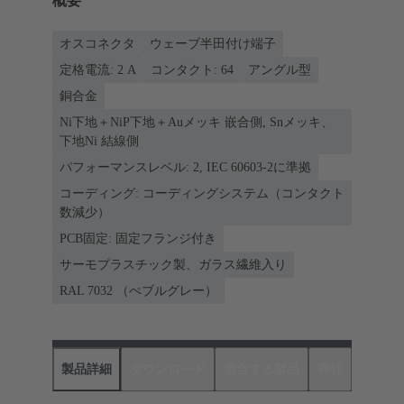
概要
オスコネクタ
ウェーブ半田付け端子
定格電流: ‌2 A
コンタクト: 64
アングル型
銅合金
Ni下地＋NiP下地＋Auメッキ 嵌合側, Snメッキ、
下地Ni 結線側
パフォーマンスレベル: 2, IEC 60603-2に準拠
コーディング: コーディングシステム（コンタクト
数減少）
PCB固定: 固定フランジ付き
サーモプラスチック製、ガラス繊維入り
RAL 7032 （ぺブルグレー）
製品詳細
ダウンロード
適合する製品
商社