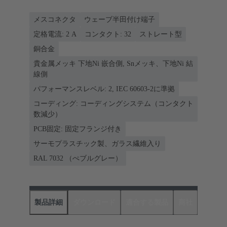
メスコネクタ
ウェーブ半田付け端子
定格電流: ‌2 A
コンタクト: 32
ストレート型
銅合金
貴金属メッキ 下地Ni 嵌合側, Snメッキ、下地Ni 結
線側
パフォーマンスレベル: 2, IEC 60603-2に準拠
コーディング: コーディングシステム（コンタクト
数減少）
PCB固定: 固定フランジ付き
サーモプラスチック製、ガラス繊維入り
RAL 7032 （ぺブルグレー）
製品詳細
ダウンロード
適合する製品
商社