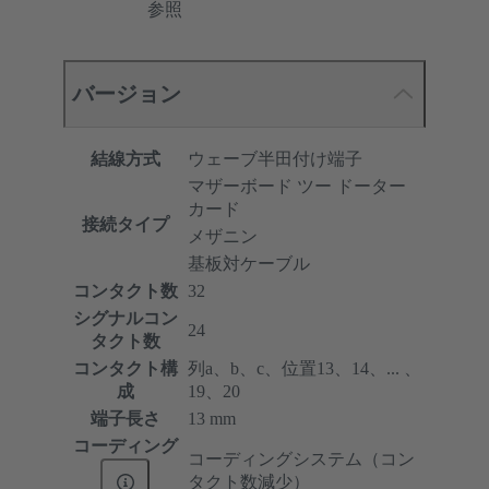
参照
バージョン
結線方式
ウェーブ半田付け端子
マザーボード ツー ドーター
カード
接続タイプ
メザニン
基板対ケーブル
コンタクト数
32
シグナルコン
24
タクト数
コンタクト構
列a、b、c、位置13、14、... 、
成
19、20
端子長さ
13 mm
コーディング
コーディングシステム（コン
タクト数減少）