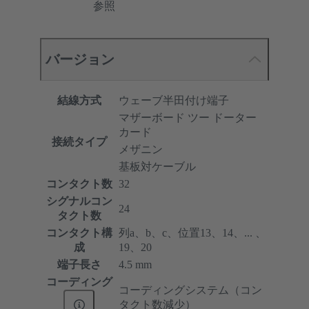
参照
バージョン
結線方式
ウェーブ半田付け端子
マザーボード ツー ドーター
カード
接続タイプ
メザニン
基板対ケーブル
コンタクト数
32
シグナルコン
24
タクト数
コンタクト構
列a、b、c、位置13、14、... 、
成
19、20
端子長さ
4.5 mm
コーディング
コーディングシステム（コン
タクト数減少）