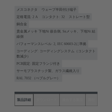
メスコネクタ
ウェーブ半田付け端子
定格電流: ‌2 A
コンタクト: 32
ストレート型
銅合金
貴金属メッキ 下地Ni 嵌合側, Snメッキ、下地Ni 結
線側
パフォーマンスレベル: 2, IEC 60603-2に準拠
コーディング: コーディングシステム（コンタクト
数減少）
PCB固定: 固定フランジ付き
サーモプラスチック製、ガラス繊維入り
RAL 7032 （ぺブルグレー）
製品詳細
ダウンロード
適合する製品
商社