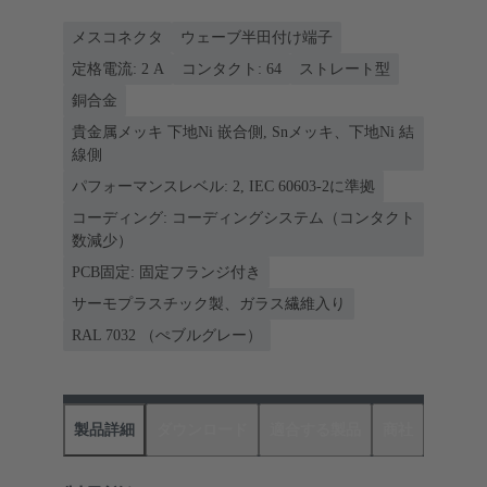
メスコネクタ
ウェーブ半田付け端子
定格電流: ‌2 A
コンタクト: 64
ストレート型
銅合金
貴金属メッキ 下地Ni 嵌合側, Snメッキ、下地Ni 結
線側
パフォーマンスレベル: 2, IEC 60603-2に準拠
コーディング: コーディングシステム（コンタクト
数減少）
PCB固定: 固定フランジ付き
サーモプラスチック製、ガラス繊維入り
RAL 7032 （ぺブルグレー）
製品詳細
ダウンロード
適合する製品
商社