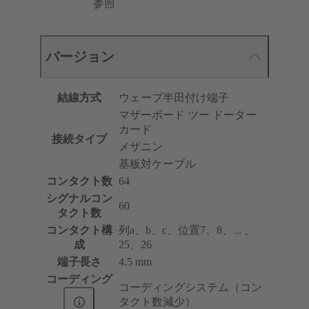
参照
バージョン
結線方式
ウェーブ半田付け端子
マザーボード ツー ドーター
カード
接続タイプ
メザニン
基板対ケーブル
コンタクト数
64
シグナルコン
60
タクト数
コンタクト構
列a、b、c、位置7、8、... 、
成
25、26
端子長さ
4.5 mm
コーディング
コーディングシステム（コン
タクト数減少）