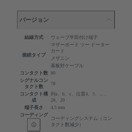
バージョン
結線方式
ウェーブ半田付け端子
マザーボード ツー ドーター
カード
接続タイプ
メザニン
基板対ケーブル
コンタクト数
80
シグナルコン
78
タクト数
コンタクト構
列a、b、c、位置4、5、... 、
成
28、29
端子長さ
4.5 mm
コーディング
コーディングシステム（コン
タクト数減少）