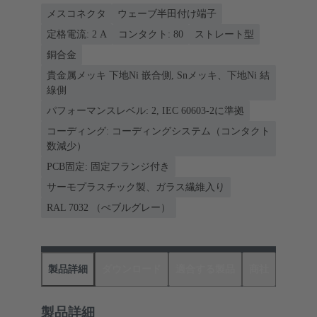
メスコネクタ
ウェーブ半田付け端子
定格電流: ‌2 A
コンタクト: 80
ストレート型
銅合金
貴金属メッキ 下地Ni 嵌合側, Snメッキ、下地Ni 結
線側
パフォーマンスレベル: 2, IEC 60603-2に準拠
コーディング: コーディングシステム（コンタクト
数減少）
PCB固定: 固定フランジ付き
サーモプラスチック製、ガラス繊維入り
RAL 7032 （ぺブルグレー）
製品詳細
ダウンロード
適合する製品
商社
製品詳細