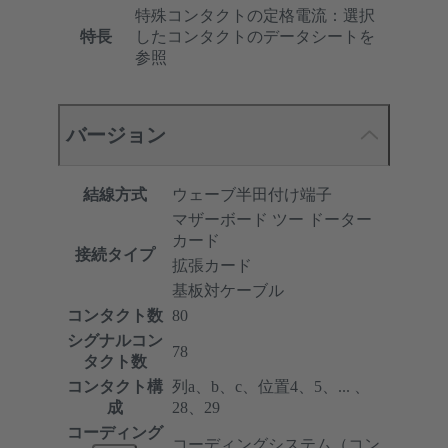
特殊コンタクトの定格電流：選択
特長
したコンタクトのデータシートを
参照
バージョン
結線方式
ウェーブ半田付け端子
マザーボード ツー ドーター
カード
接続タイプ
拡張カード
基板対ケーブル
コンタクト数
80
シグナルコン
78
タクト数
コンタクト構
列a、b、c、位置4、5、... 、
成
28、29
コーディング
コーディングシステム（コン