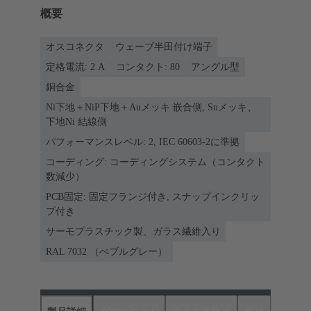
概要
オスコネクタ
ウェーブ半田付け端子
定格電流: ‌2 A
コンタクト: 80
アングル型
銅合金
Ni下地＋NiP下地＋Auメッキ 嵌合側, Snメッキ、
下地Ni 結線側
パフォーマンスレベル: 2, IEC 60603-2に準拠
コーディング: コーディングシステム（コンタクト
数減少）
PCB固定: 固定フランジ付き, スナップインクリッ
プ付き
サーモプラスチック製、ガラス繊維入り
RAL 7032 （ぺブルグレー）