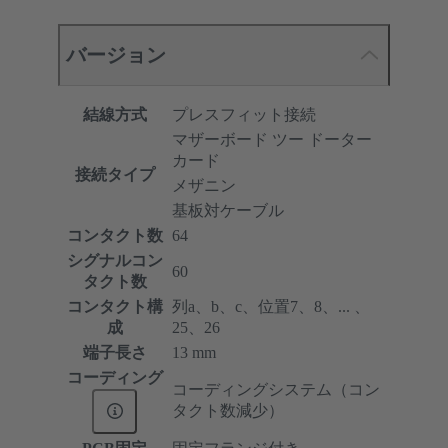
バージョン
結線方式
プレスフィット接続
マザーボード ツー ドーター
カード
接続タイプ
メザニン
基板対ケーブル
コンタクト数
64
シグナルコン
60
タクト数
コンタクト構
列a、b、c、位置7、8、... 、
成
25、26
端子長さ
13 mm
コーディング
コーディングシステム（コン
タクト数減少）