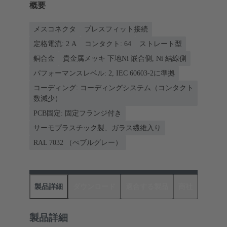
概要
メスコネクタ
プレスフィット接続
定格電流: ‌2 A
コンタクト: 64
ストレート型
銅合金
貴金属メッキ 下地Ni 嵌合側, Ni 結線側
パフォーマンスレベル: 2, IEC 60603-2に準拠
コーディング: コーディングシステム（コンタクト
数減少）
PCB固定: 固定フランジ付き
サーモプラスチック製、ガラス繊維入り
RAL 7032 （ぺブルグレー）
製品詳細
ダウンロード
適合する製品
商社
製品詳細