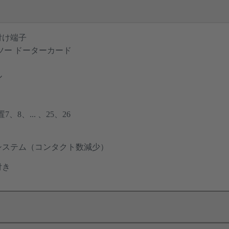
付け端子
ツー ドーターカード
ル
、8、... 、25、26
システム（コンタクト数減少）
付き