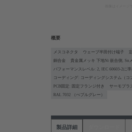
画像はイメージ
概要
メスコネクタ
ウェーブ半田付け端子
定
銅合金
貴金属メッキ 下地Ni 嵌合側, S
パフォーマンスレベル: 2, IEC 60603-2に
コーディング: コーディングシステム（コ
PCB固定: 固定フランジ付き
サーモプラ
RAL 7032 （ぺブルグレー）
製品詳細
ダウンロード