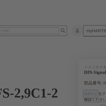
myHARTI
基板用コネクタ
基板対基板コネクタ
製品
マザーボード 
メスコネク
DIN-Signal
部品番号: 09 
S-2,9C1-2
をク
ログイン
確認くださ