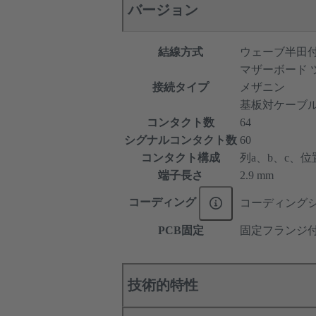
バージョン
結線方式
ウェーブ半田
マザーボード 
接続タイプ
メザニン
基板対ケーブ
コンタクト数
64
シグナルコンタクト数
60
コンタクト構成
列a、b、c、位置7
端子長さ
2.9 mm
コーディング
コーディング
PCB固定
固定フランジ
技術的特性