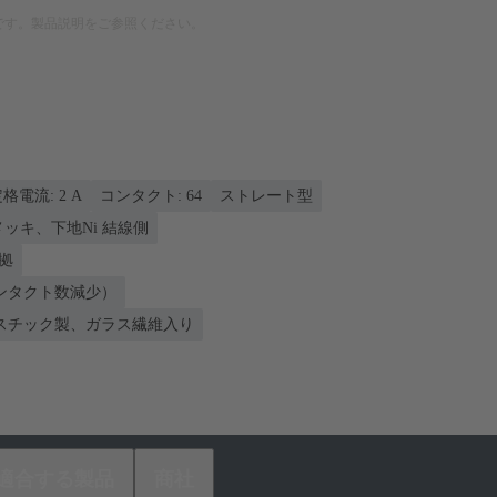
です。製品説明をご参照ください。
格電流: ‌2 A
コンタクト: 64
ストレート型
nメッキ、下地Ni 結線側
準拠
ンタクト数減少）
スチック製、ガラス繊維入り
適合する製品
商社