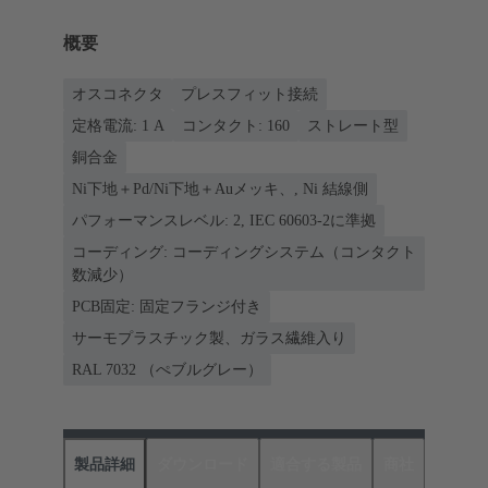
概要
オスコネクタ
プレスフィット接続
定格電流: ‌1 A
コンタクト: 160
ストレート型
銅合金
Ni下地＋Pd/Ni下地＋Auメッキ、, Ni 結線側
パフォーマンスレベル: 2, IEC 60603-2に準拠
コーディング: コーディングシステム（コンタクト
数減少）
PCB固定: 固定フランジ付き
サーモプラスチック製、ガラス繊維入り
RAL 7032 （ぺブルグレー）
製品詳細
ダウンロード
適合する製品
商社