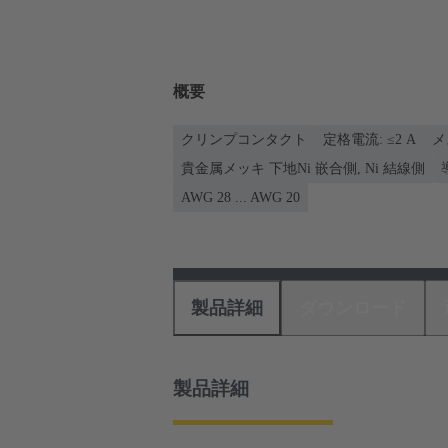
概要
クリンプコンタクト
定格電流: ≤2 A
メ
貴金属メッキ 下地Ni 嵌合側, Ni 結線側
AWG 28 ... AWG 20
製品詳細
ダウンロード
製品詳細