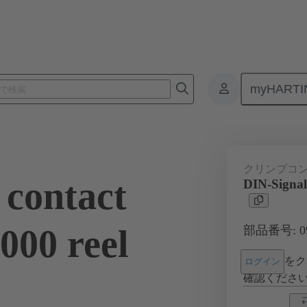
myHARTI
2 000 6474
クリンプコ
 contact
DIN-Signal
000 reel
部品番号: 09 
をク
ログイン
確認くださ