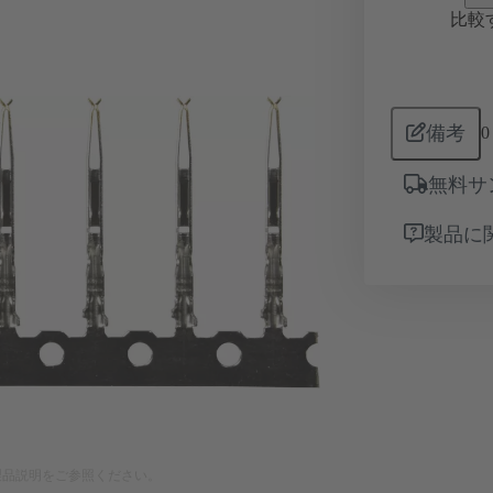
比較
備考
0
無料サ
製品に
製品説明をご参照ください。