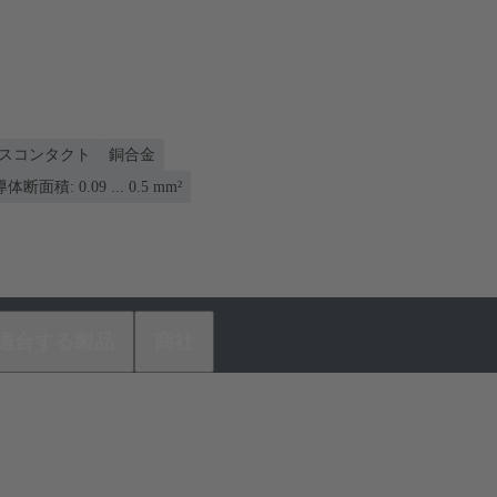
スコンタクト
銅合金
導体断面積: 0.09 ... 0.5 mm²
適合する製品
商社