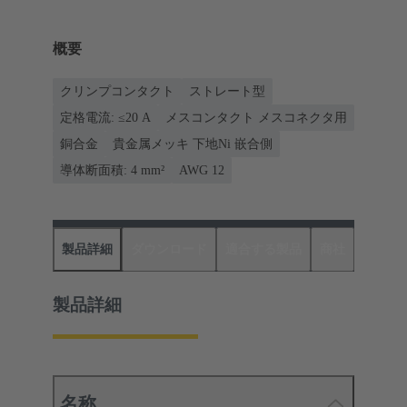
概要
クリンプコンタクト
ストレート型
定格電流: ≤20 A
メスコンタクト メスコネクタ用
銅合金
貴金属メッキ 下地Ni 嵌合側
導体断面積: 4 mm²
AWG 12
製品詳細
ダウンロード
適合する製品
商社
製品詳細
名称