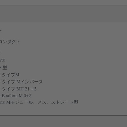
ト
コンタクト
2
ar®
ト型
12 タイプM
612 タイプ Mインバース
2 タイプ MH 21 + 5
 Bauform M 0+2
odular® Mモジュール、メス、ストレート型