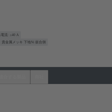
電流: ≤40 A
貴金属メッキ 下地Ni 嵌合側
適合する製品
商社