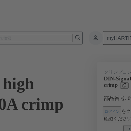
myHARTI
3 000 6215
クリンプコ
 high
DIN-Signal 
crimp
40A crimp
部品番号: 09 
をク
ログイン
確認くださ