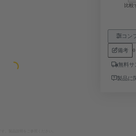
比較
コン
備考
0
無料サ
製品に
です。製品説明をご参照ください。