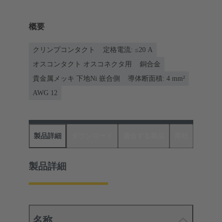
概要
クリンプコンタクト
定格電流: ≤20 A
オスコンタクト オスコネクタ用
銅合金
貴金属メッキ 下地Ni 嵌合側
導体断面積: 4 mm²
AWG 12
製品詳細
ダウンロード
適合する製品
商社
製品詳細
名称