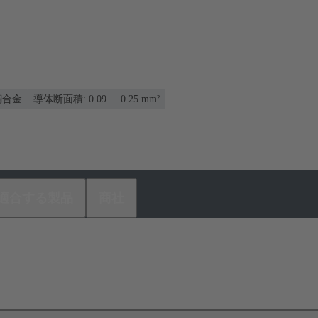
銅合金
導体断面積: 0.09 ... 0.25 mm²
適合する製品
商社