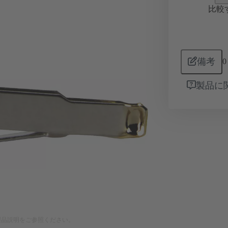
比較
備考
0
製品に
製品説明をご参照ください。