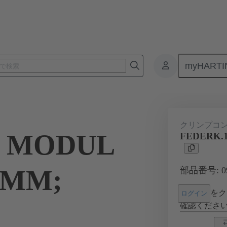
myHARTI
6 000 6464
クリンプコ
1 MODUL
FEDERK.1
 QMM;
部品番号: 09 
をク
ログイン
確認くださ