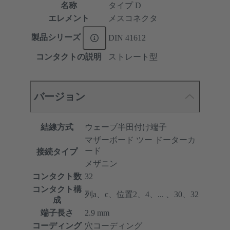
名称
タイプ D
エレメント
メスコネクタ
製品シリーズ
DIN 41612
コンタクトの説明
ストレート型
バージョン
結線方式
ウェーブ半田付け端子
マザーボード ツー ドーターカ
ード
接続タイプ
メザニン
コンタクト数
32
コンタクト構
列a、c、位置2、4、... 、30、32
成
端子長さ
2.9 mm
コーディング
穴コーディング